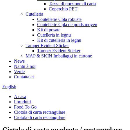
Tazza di porzione di carta
Coperchio PET
Cutelleria
Coutellerie Cpla robuste
Coutellerie Cpla de poids moyen
Kit di posate
Cutelleria in legnu
Kit di cutelleria in legnu
Tamper Evident Sticker
Tamper Evident Sticker
MAP & SKIN Imballaggi in cartone
News
Nantu à noi
Verde
Cuntatta ci
English
A casa
I prudutti
Food To Go
Ciotola di carta rectangulare
Ciotola di carta rectangulare
Ciotola di carta quadrata / rectangulare