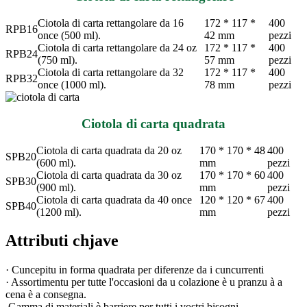
Ciotola di carta rettangolare da 16
172 * 117 *
400
RPB16
once (500 ml).
42 mm
pezzi
Ciotola di carta rettangolare da 24 oz
172 * 117 *
400
RPB24
(750 ml).
57 mm
pezzi
Ciotola di carta rettangolare da 32
172 * 117 *
400
RPB32
once (1000 ml).
78 mm
pezzi
Ciotola di carta quadrata
Ciotola di carta quadrata da 20 oz
170 * 170 * 48
400
SPB20
(600 ml).
mm
pezzi
Ciotola di carta quadrata da 30 oz
170 * 170 * 60
400
SPB30
(900 ml).
mm
pezzi
Ciotola di carta quadrata da 40 once
120 * 120 * 67
400
SPB40
(1200 ml).
mm
pezzi
Attributi chjave
· Cuncepitu in forma quadrata per diferenze da i cuncurrenti
· Assortimentu per tutte l'occasioni da u colazione è u pranzu à a
cena è a consegna.
.Gamma di materiali è barriere per tutti i vostri bisogni.