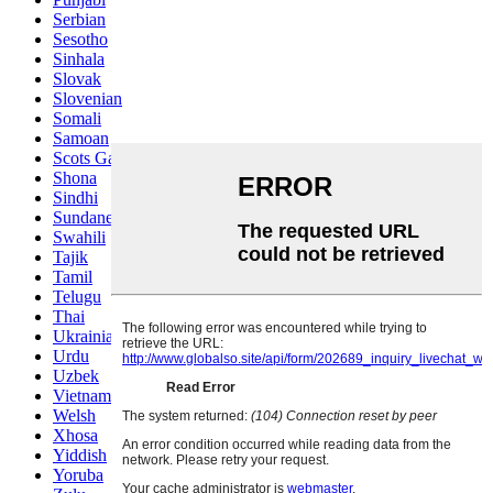
Serbian
Sesotho
Sinhala
Slovak
Slovenian
Somali
Samoan
Scots Gaelic
Shona
Sindhi
Sundanese
Swahili
Tajik
Tamil
Telugu
Thai
Ukrainian
Urdu
Uzbek
Vietnamese
Welsh
Xhosa
Yiddish
Yoruba