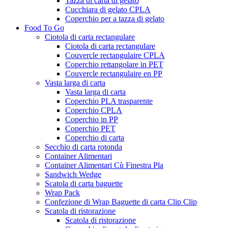
Tazza di carta di gelato
Cucchiara di gelato CPLA
Coperchio per a tazza di gelato
Food To Go
Ciotola di carta rectangulare
Ciotola di carta rectangulare
Couvercle rectangulaire CPLA
Coperchio rettangolare in PET
Couvercle rectangulaire en PP
Vasta larga di carta
Vasta larga di carta
Coperchio PLA trasparente
Coperchio CPLA
Coperchio in PP
Coperchio PET
Coperchio di carta
Secchio di carta rotonda
Container Alimentari
Container Alimentari Cù Finestra Pla
Sandwich Wedge
Scatola di carta baguette
Wrap Pack
Confezione di Wrap Baguette di carta Clip Clip
Scatola di ristorazione
Scatola di ristorazione