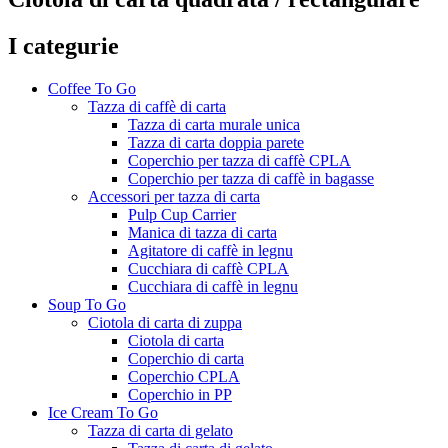
I categurie
Coffee To Go
Tazza di caffè di carta
Tazza di carta murale unica
Tazza di carta doppia parete
Coperchio per tazza di caffè CPLA
Coperchio per tazza di caffè in bagasse
Accessori per tazza di carta
Pulp Cup Carrier
Manica di tazza di carta
Agitatore di caffè in legnu
Cucchiara di caffè CPLA
Cucchiara di caffè in legnu
Soup To Go
Ciotola di carta di zuppa
Ciotola di carta
Coperchio di carta
Coperchio CPLA
Coperchio in PP
Ice Cream To Go
Tazza di carta di gelato