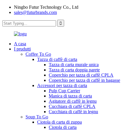
Ningbo Futur Technology Co., Ltd
sales@futurbrands.com
A casa
I prudutti
Coffee To Go
Tazza di caffè di carta
Tazza di carta murale unica
Tazza di carta doppia parete
Coperchio per tazza di caffè CPLA
Coperchio per tazza di caffè in bagasse
Accessori per tazza di carta
Pulp Cup Carrier
Manica di tazza di carta
Agitatore di caffè in legnu
Cucchiara di caffè CPLA
Cucchiara di caffè in legnu
Soup To Go
Ciotola di carta di zuppa
Ciotola di carta