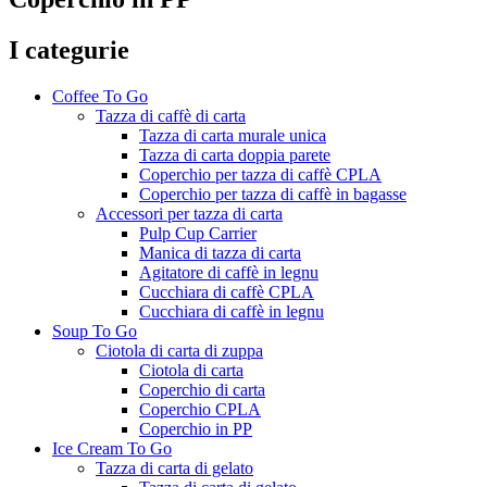
I categurie
Coffee To Go
Tazza di caffè di carta
Tazza di carta murale unica
Tazza di carta doppia parete
Coperchio per tazza di caffè CPLA
Coperchio per tazza di caffè in bagasse
Accessori per tazza di carta
Pulp Cup Carrier
Manica di tazza di carta
Agitatore di caffè in legnu
Cucchiara di caffè CPLA
Cucchiara di caffè in legnu
Soup To Go
Ciotola di carta di zuppa
Ciotola di carta
Coperchio di carta
Coperchio CPLA
Coperchio in PP
Ice Cream To Go
Tazza di carta di gelato