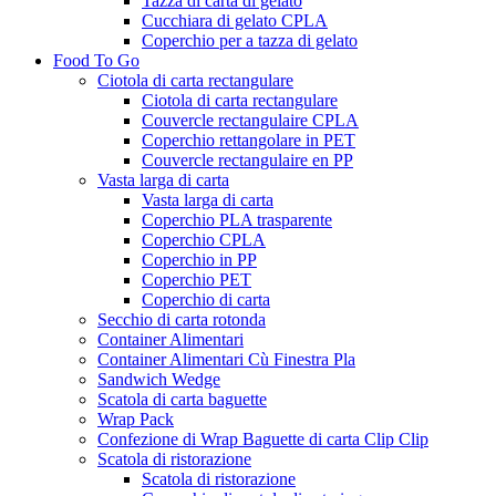
Tazza di carta di gelato
Cucchiara di gelato CPLA
Coperchio per a tazza di gelato
Food To Go
Ciotola di carta rectangulare
Ciotola di carta rectangulare
Couvercle rectangulaire CPLA
Coperchio rettangolare in PET
Couvercle rectangulaire en PP
Vasta larga di carta
Vasta larga di carta
Coperchio PLA trasparente
Coperchio CPLA
Coperchio in PP
Coperchio PET
Coperchio di carta
Secchio di carta rotonda
Container Alimentari
Container Alimentari Cù Finestra Pla
Sandwich Wedge
Scatola di carta baguette
Wrap Pack
Confezione di Wrap Baguette di carta Clip Clip
Scatola di ristorazione
Scatola di ristorazione