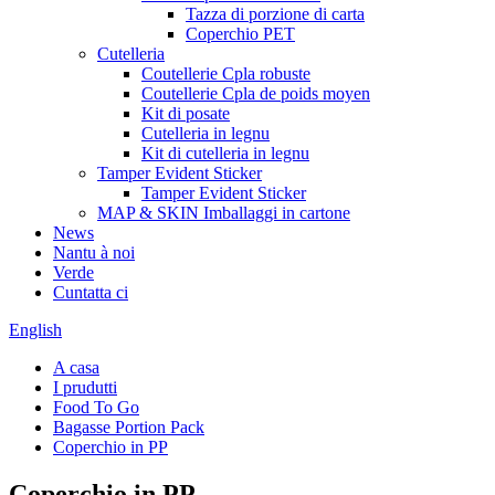
Tazza di porzione di carta
Coperchio PET
Cutelleria
Coutellerie Cpla robuste
Coutellerie Cpla de poids moyen
Kit di posate
Cutelleria in legnu
Kit di cutelleria in legnu
Tamper Evident Sticker
Tamper Evident Sticker
MAP & SKIN Imballaggi in cartone
News
Nantu à noi
Verde
Cuntatta ci
English
A casa
I prudutti
Food To Go
Bagasse Portion Pack
Coperchio in PP
Coperchio in PP