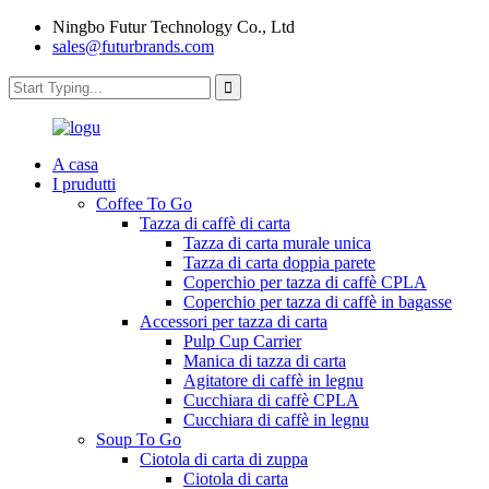
Ningbo Futur Technology Co., Ltd
sales@futurbrands.com
A casa
I prudutti
Coffee To Go
Tazza di caffè di carta
Tazza di carta murale unica
Tazza di carta doppia parete
Coperchio per tazza di caffè CPLA
Coperchio per tazza di caffè in bagasse
Accessori per tazza di carta
Pulp Cup Carrier
Manica di tazza di carta
Agitatore di caffè in legnu
Cucchiara di caffè CPLA
Cucchiara di caffè in legnu
Soup To Go
Ciotola di carta di zuppa
Ciotola di carta