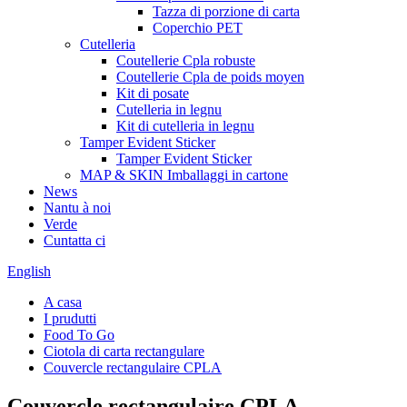
Tazza di porzione di carta
Coperchio PET
Cutelleria
Coutellerie Cpla robuste
Coutellerie Cpla de poids moyen
Kit di posate
Cutelleria in legnu
Kit di cutelleria in legnu
Tamper Evident Sticker
Tamper Evident Sticker
MAP & SKIN Imballaggi in cartone
News
Nantu à noi
Verde
Cuntatta ci
English
A casa
I prudutti
Food To Go
Ciotola di carta rectangulare
Couvercle rectangulaire CPLA
Couvercle rectangulaire CPLA