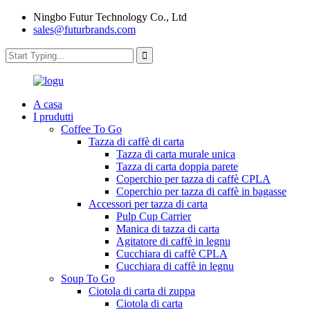
Ningbo Futur Technology Co., Ltd
sales@futurbrands.com
A casa
I prudutti
Coffee To Go
Tazza di caffè di carta
Tazza di carta murale unica
Tazza di carta doppia parete
Coperchio per tazza di caffè CPLA
Coperchio per tazza di caffè in bagasse
Accessori per tazza di carta
Pulp Cup Carrier
Manica di tazza di carta
Agitatore di caffè in legnu
Cucchiara di caffè CPLA
Cucchiara di caffè in legnu
Soup To Go
Ciotola di carta di zuppa
Ciotola di carta