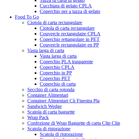
Tazza di carta di gelato
Cucchiara di gelato CPLA
Coperchio per a tazza di gelato
Food To Go
Ciotola di carta rectangulare
Ciotola di carta rectangulare
Couvercle rectangulaire CPLA
Coperchio rettangolare in PET
Couvercle rectangulaire en PP
Vasta larga di carta
Vasta larga di carta
Coperchio PLA trasparente
Coperchio CPLA
Coperchio in PP
Coperchio PET
Coperchio di carta
Secchio di carta rotonda
Container Alimentari
Container Alimentari Cù Finestra Pla
Sandwich Wedge
Scatola di carta baguette
Wrap Pack
Confezione di Wrap Baguette di carta Clip Clip
Scatola di ristorazione
Scatola di ristorazione