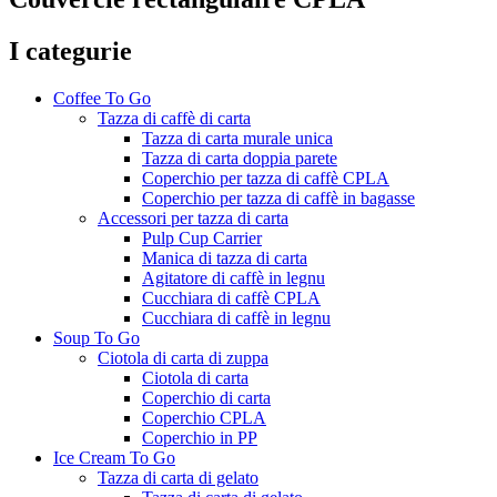
I categurie
Coffee To Go
Tazza di caffè di carta
Tazza di carta murale unica
Tazza di carta doppia parete
Coperchio per tazza di caffè CPLA
Coperchio per tazza di caffè in bagasse
Accessori per tazza di carta
Pulp Cup Carrier
Manica di tazza di carta
Agitatore di caffè in legnu
Cucchiara di caffè CPLA
Cucchiara di caffè in legnu
Soup To Go
Ciotola di carta di zuppa
Ciotola di carta
Coperchio di carta
Coperchio CPLA
Coperchio in PP
Ice Cream To Go
Tazza di carta di gelato