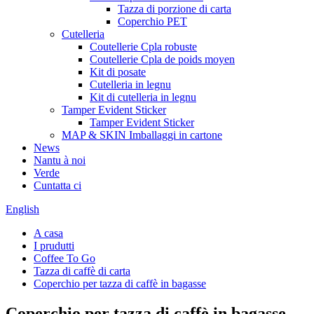
Tazza di porzione di carta
Coperchio PET
Cutelleria
Coutellerie Cpla robuste
Coutellerie Cpla de poids moyen
Kit di posate
Cutelleria in legnu
Kit di cutelleria in legnu
Tamper Evident Sticker
Tamper Evident Sticker
MAP & SKIN Imballaggi in cartone
News
Nantu à noi
Verde
Cuntatta ci
English
A casa
I prudutti
Coffee To Go
Tazza di caffè di carta
Coperchio per tazza di caffè in bagasse
Coperchio per tazza di caffè in bagasse