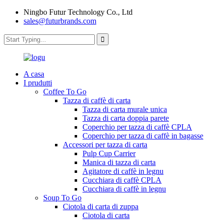
Ningbo Futur Technology Co., Ltd
sales@futurbrands.com
A casa
I prudutti
Coffee To Go
Tazza di caffè di carta
Tazza di carta murale unica
Tazza di carta doppia parete
Coperchio per tazza di caffè CPLA
Coperchio per tazza di caffè in bagasse
Accessori per tazza di carta
Pulp Cup Carrier
Manica di tazza di carta
Agitatore di caffè in legnu
Cucchiara di caffè CPLA
Cucchiara di caffè in legnu
Soup To Go
Ciotola di carta di zuppa
Ciotola di carta