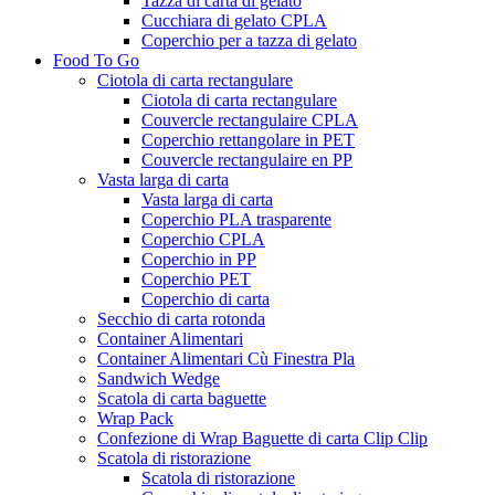
Tazza di carta di gelato
Cucchiara di gelato CPLA
Coperchio per a tazza di gelato
Food To Go
Ciotola di carta rectangulare
Ciotola di carta rectangulare
Couvercle rectangulaire CPLA
Coperchio rettangolare in PET
Couvercle rectangulaire en PP
Vasta larga di carta
Vasta larga di carta
Coperchio PLA trasparente
Coperchio CPLA
Coperchio in PP
Coperchio PET
Coperchio di carta
Secchio di carta rotonda
Container Alimentari
Container Alimentari Cù Finestra Pla
Sandwich Wedge
Scatola di carta baguette
Wrap Pack
Confezione di Wrap Baguette di carta Clip Clip
Scatola di ristorazione
Scatola di ristorazione