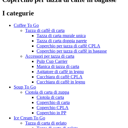
I categurie
Coffee To Go
Tazza di caffè di carta
Tazza di carta murale unica
Tazza di carta doppia parete
Coperchio per tazza di caffè CPLA
Coperchio per tazza di caffè in bagasse
Accessori per tazza di carta
Pulp Cup Carrier
Manica di tazza di carta
Agitatore di caffè in legnu
Cucchiara di caffè CPLA
Cucchiara di caffè in legnu
Soup To Go
Ciotola di carta di zuppa
Ciotola di carta
Coperchio di carta
Coperchio CPLA
Coperchio in PP
Ice Cream To Go
Tazza di carta di gelato