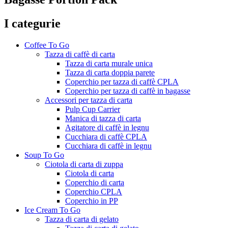
I categurie
Coffee To Go
Tazza di caffè di carta
Tazza di carta murale unica
Tazza di carta doppia parete
Coperchio per tazza di caffè CPLA
Coperchio per tazza di caffè in bagasse
Accessori per tazza di carta
Pulp Cup Carrier
Manica di tazza di carta
Agitatore di caffè in legnu
Cucchiara di caffè CPLA
Cucchiara di caffè in legnu
Soup To Go
Ciotola di carta di zuppa
Ciotola di carta
Coperchio di carta
Coperchio CPLA
Coperchio in PP
Ice Cream To Go
Tazza di carta di gelato