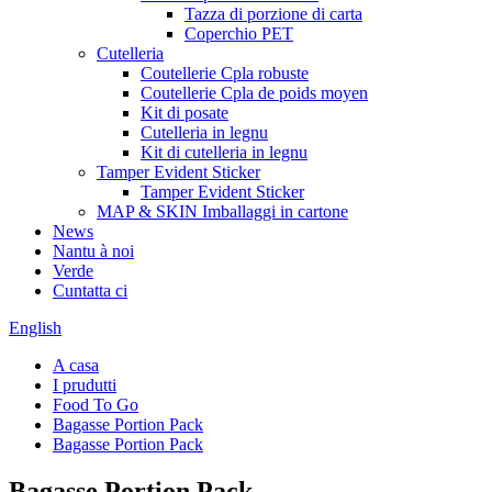
Tazza di porzione di carta
Coperchio PET
Cutelleria
Coutellerie Cpla robuste
Coutellerie Cpla de poids moyen
Kit di posate
Cutelleria in legnu
Kit di cutelleria in legnu
Tamper Evident Sticker
Tamper Evident Sticker
MAP & SKIN Imballaggi in cartone
News
Nantu à noi
Verde
Cuntatta ci
English
A casa
I prudutti
Food To Go
Bagasse Portion Pack
Bagasse Portion Pack
Bagasse Portion Pack