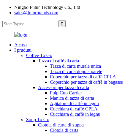
Ningbo Futur Technology Co., Ltd
sales@futurbrands.com
A casa
I prudutti
Coffee To Go
Tazza di caffè di carta
Tazza di carta murale unica
Tazza di carta doppia parete
Coperchio per tazza di caffè CPLA
Coperchio per tazza di caffè in bagasse
Accessori per tazza di carta
Pulp Cup Carrier
Manica di tazza di carta
Agitatore di caffè in legnu
Cucchiara di caffè CPLA
Cucchiara di caffè in legnu
Soup To Go
Ciotola di carta di zuppa
Ciotola di carta