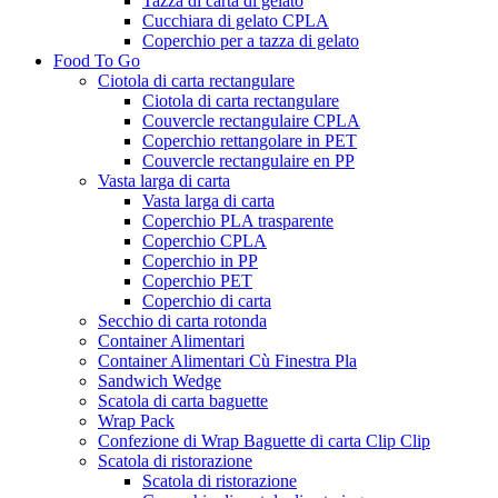
Tazza di carta di gelato
Cucchiara di gelato CPLA
Coperchio per a tazza di gelato
Food To Go
Ciotola di carta rectangulare
Ciotola di carta rectangulare
Couvercle rectangulaire CPLA
Coperchio rettangolare in PET
Couvercle rectangulaire en PP
Vasta larga di carta
Vasta larga di carta
Coperchio PLA trasparente
Coperchio CPLA
Coperchio in PP
Coperchio PET
Coperchio di carta
Secchio di carta rotonda
Container Alimentari
Container Alimentari Cù Finestra Pla
Sandwich Wedge
Scatola di carta baguette
Wrap Pack
Confezione di Wrap Baguette di carta Clip Clip
Scatola di ristorazione
Scatola di ristorazione