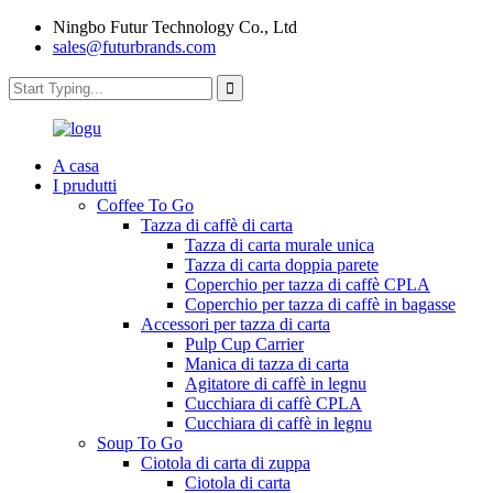
Ningbo Futur Technology Co., Ltd
sales@futurbrands.com
A casa
I prudutti
Coffee To Go
Tazza di caffè di carta
Tazza di carta murale unica
Tazza di carta doppia parete
Coperchio per tazza di caffè CPLA
Coperchio per tazza di caffè in bagasse
Accessori per tazza di carta
Pulp Cup Carrier
Manica di tazza di carta
Agitatore di caffè in legnu
Cucchiara di caffè CPLA
Cucchiara di caffè in legnu
Soup To Go
Ciotola di carta di zuppa
Ciotola di carta