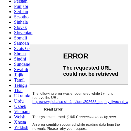
Persian
Punjabi
Serbian
Sesotho
Sinhala
Slovak
Slovenian
Somali
Samoan
Scots Gaelic
Shona
Sindhi
Sundanese
Swahili
Tajik
Tamil
Telugu
Thai
Ukrainian
Urdu
Uzbek
Vietnamese
Welsh
Xhosa
Yiddish