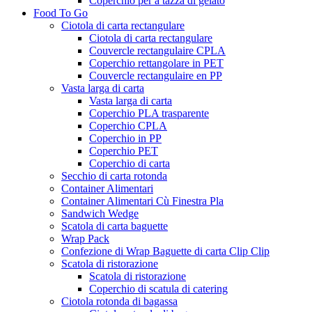
Coperchio per a tazza di gelato
Food To Go
Ciotola di carta rectangulare
Ciotola di carta rectangulare
Couvercle rectangulaire CPLA
Coperchio rettangolare in PET
Couvercle rectangulaire en PP
Vasta larga di carta
Vasta larga di carta
Coperchio PLA trasparente
Coperchio CPLA
Coperchio in PP
Coperchio PET
Coperchio di carta
Secchio di carta rotonda
Container Alimentari
Container Alimentari Cù Finestra Pla
Sandwich Wedge
Scatola di carta baguette
Wrap Pack
Confezione di Wrap Baguette di carta Clip Clip
Scatola di ristorazione
Scatola di ristorazione
Coperchio di scatula di catering
Ciotola rotonda di bagassa