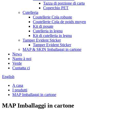
Tazza di porzione di carta
Coperchio PET
Cutelleria
Coutellerie Cpla robuste
Coutellerie Cpla de poids moyen
Kit di posate
Cutelleria in legnu
Kit di cutelleria in legnu
Tamper Evident Sticker
Tamper Evident Sticker
MAP & SKIN Imballaggi in cartone
News
Nantu à noi
Verde
Cuntatta ci
English
A casa
I prudutti
MAP Imballaggi in cartone
MAP Imballaggi in cartone