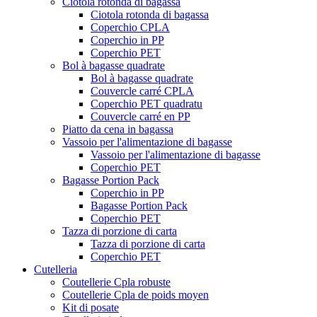
Ciotola rotonda di bagassa
Ciotola rotonda di bagassa
Coperchio CPLA
Coperchio in PP
Coperchio PET
Bol à bagasse quadrate
Bol à bagasse quadrate
Couvercle carré CPLA
Coperchio PET quadratu
Couvercle carré en PP
Piatto da cena in bagassa
Vassoio per l'alimentazione di bagasse
Vassoio per l'alimentazione di bagasse
Coperchio PET
Bagasse Portion Pack
Coperchio in PP
Bagasse Portion Pack
Coperchio PET
Tazza di porzione di carta
Tazza di porzione di carta
Coperchio PET
Cutelleria
Coutellerie Cpla robuste
Coutellerie Cpla de poids moyen
Kit di posate