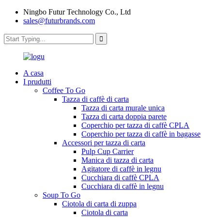
Ningbo Futur Technology Co., Ltd
sales@futurbrands.com
A casa
I prudutti
Coffee To Go
Tazza di caffè di carta
Tazza di carta murale unica
Tazza di carta doppia parete
Coperchio per tazza di caffè CPLA
Coperchio per tazza di caffè in bagasse
Accessori per tazza di carta
Pulp Cup Carrier
Manica di tazza di carta
Agitatore di caffè in legnu
Cucchiara di caffè CPLA
Cucchiara di caffè in legnu
Soup To Go
Ciotola di carta di zuppa
Ciotola di carta