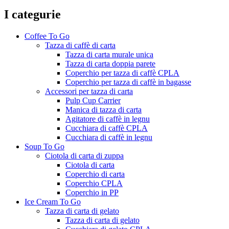
I categurie
Coffee To Go
Tazza di caffè di carta
Tazza di carta murale unica
Tazza di carta doppia parete
Coperchio per tazza di caffè CPLA
Coperchio per tazza di caffè in bagasse
Accessori per tazza di carta
Pulp Cup Carrier
Manica di tazza di carta
Agitatore di caffè in legnu
Cucchiara di caffè CPLA
Cucchiara di caffè in legnu
Soup To Go
Ciotola di carta di zuppa
Ciotola di carta
Coperchio di carta
Coperchio CPLA
Coperchio in PP
Ice Cream To Go
Tazza di carta di gelato
Tazza di carta di gelato