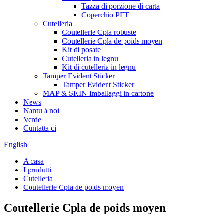
Tazza di porzione di carta
Coperchio PET
Cutelleria
Coutellerie Cpla robuste
Coutellerie Cpla de poids moyen
Kit di posate
Cutelleria in legnu
Kit di cutelleria in legnu
Tamper Evident Sticker
Tamper Evident Sticker
MAP & SKIN Imballaggi in cartone
News
Nantu à noi
Verde
Cuntatta ci
English
A casa
I prudutti
Cutelleria
Coutellerie Cpla de poids moyen
Coutellerie Cpla de poids moyen