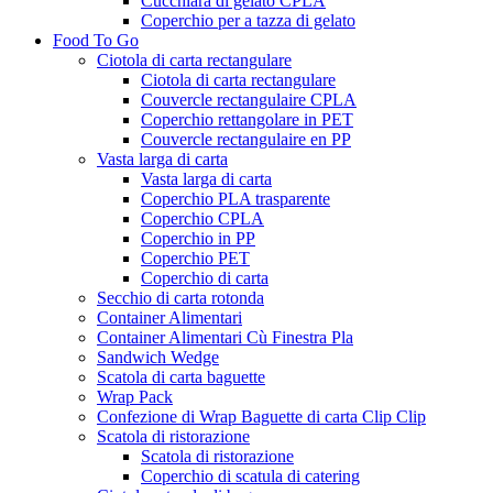
Cucchiara di gelato CPLA
Coperchio per a tazza di gelato
Food To Go
Ciotola di carta rectangulare
Ciotola di carta rectangulare
Couvercle rectangulaire CPLA
Coperchio rettangolare in PET
Couvercle rectangulaire en PP
Vasta larga di carta
Vasta larga di carta
Coperchio PLA trasparente
Coperchio CPLA
Coperchio in PP
Coperchio PET
Coperchio di carta
Secchio di carta rotonda
Container Alimentari
Container Alimentari Cù Finestra Pla
Sandwich Wedge
Scatola di carta baguette
Wrap Pack
Confezione di Wrap Baguette di carta Clip Clip
Scatola di ristorazione
Scatola di ristorazione
Coperchio di scatula di catering