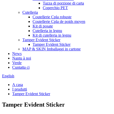
Tazza di porzione di carta
Coperchio PET
Cutelleria
Coutellerie Cpla robuste
Coutellerie Cpla de poids moyen
Kit di posate
Cutelleria in legnu
Kit di cutelleria in legnu
Tamper Evident Sticker
Tamper Evident Sticker
MAP & SKIN Imballaggi in cartone
News
Nantu à noi
Verde
Cuntatta ci
English
A casa
I prudutti
Tamper Evident Sticker
Tamper Evident Sticker