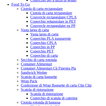
Coperchio per a tazza di gelato
Food To Go
Ciotola di carta rectangulare
Ciotola di carta rectangulare
Couvercle rectangulaire CPLA
Coperchio rettangolare in PET
Couvercle rectangulaire en PP
Vasta larga di carta
Vasta larga di carta
Coperchio PLA trasparente
Coperchio CPLA
Coperchio in PP
Coperchio PET
Coperchio di carta
Secchio di carta rotonda
Container Alimentari
Container Alimentari Cù Finestra Pla
Sandwich Wedge
Scatola di carta baguette
Wrap Pack
Confezione di Wrap Baguette di carta Clip Clip
Scatola di ristorazione
Scatola di ristorazione
Coperchio di scatula di catering
Ciotola rotonda di bagassa