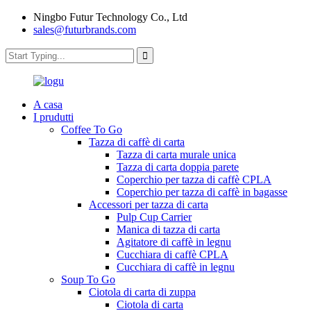
Ningbo Futur Technology Co., Ltd
sales@futurbrands.com
A casa
I prudutti
Coffee To Go
Tazza di caffè di carta
Tazza di carta murale unica
Tazza di carta doppia parete
Coperchio per tazza di caffè CPLA
Coperchio per tazza di caffè in bagasse
Accessori per tazza di carta
Pulp Cup Carrier
Manica di tazza di carta
Agitatore di caffè in legnu
Cucchiara di caffè CPLA
Cucchiara di caffè in legnu
Soup To Go
Ciotola di carta di zuppa
Ciotola di carta