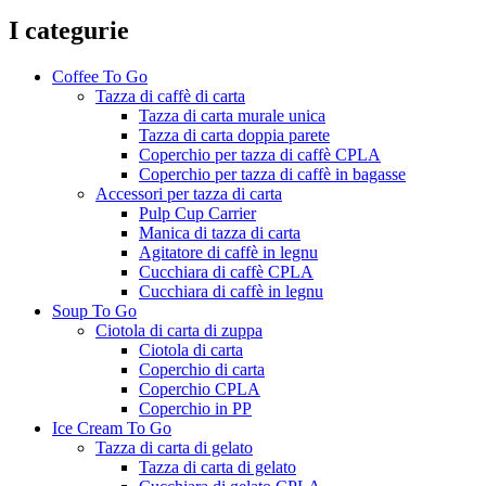
I categurie
Coffee To Go
Tazza di caffè di carta
Tazza di carta murale unica
Tazza di carta doppia parete
Coperchio per tazza di caffè CPLA
Coperchio per tazza di caffè in bagasse
Accessori per tazza di carta
Pulp Cup Carrier
Manica di tazza di carta
Agitatore di caffè in legnu
Cucchiara di caffè CPLA
Cucchiara di caffè in legnu
Soup To Go
Ciotola di carta di zuppa
Ciotola di carta
Coperchio di carta
Coperchio CPLA
Coperchio in PP
Ice Cream To Go
Tazza di carta di gelato
Tazza di carta di gelato