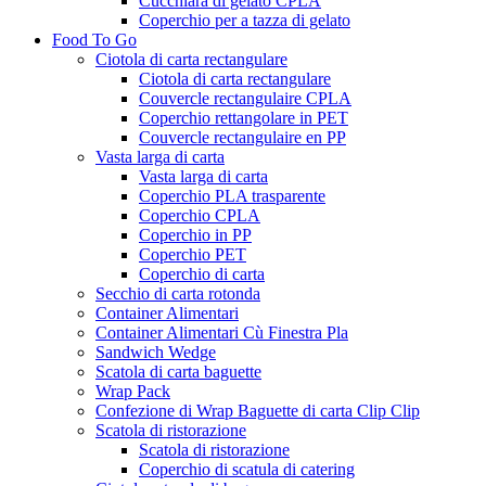
Cucchiara di gelato CPLA
Coperchio per a tazza di gelato
Food To Go
Ciotola di carta rectangulare
Ciotola di carta rectangulare
Couvercle rectangulaire CPLA
Coperchio rettangolare in PET
Couvercle rectangulaire en PP
Vasta larga di carta
Vasta larga di carta
Coperchio PLA trasparente
Coperchio CPLA
Coperchio in PP
Coperchio PET
Coperchio di carta
Secchio di carta rotonda
Container Alimentari
Container Alimentari Cù Finestra Pla
Sandwich Wedge
Scatola di carta baguette
Wrap Pack
Confezione di Wrap Baguette di carta Clip Clip
Scatola di ristorazione
Scatola di ristorazione
Coperchio di scatula di catering