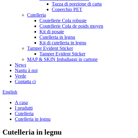
Tazza di porzione di carta
Coperchio PET
Cutelleria
Coutellerie Cpla robuste
Coutellerie Cpla de poids moyen
Kit di posate
Cutelleria in legnu
Kit di cutelleria in legnu
Tamper Evident Sticker
Tamper Evident Sticker
MAP & SKIN Imballaggi in cartone
News
Nantu à noi
Verde
Cuntatta ci
English
A casa
I prudutti
Cutelleria
Cutelleria in legnu
Cutelleria in legnu