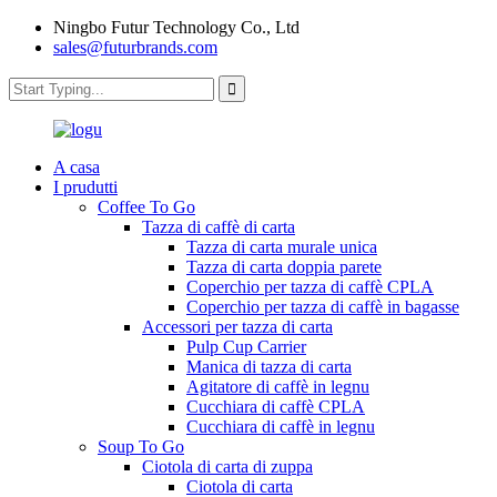
Ningbo Futur Technology Co., Ltd
sales@futurbrands.com
A casa
I prudutti
Coffee To Go
Tazza di caffè di carta
Tazza di carta murale unica
Tazza di carta doppia parete
Coperchio per tazza di caffè CPLA
Coperchio per tazza di caffè in bagasse
Accessori per tazza di carta
Pulp Cup Carrier
Manica di tazza di carta
Agitatore di caffè in legnu
Cucchiara di caffè CPLA
Cucchiara di caffè in legnu
Soup To Go
Ciotola di carta di zuppa
Ciotola di carta